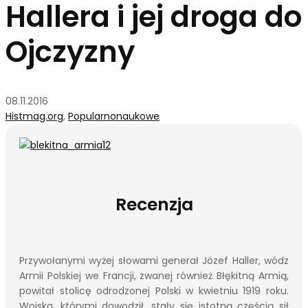
Hallera i jej droga do
Ojczyzny
08.11.2016
Histmag.org
,
Popularnonaukowe
Recenzja
Przywołanymi wyżej słowami generał Józef Haller, wódz
Armii Polskiej we Francji, zwanej również Błękitną Armią,
powitał stolicę odrodzonej Polski w kwietniu 1919 roku.
Wojska, którymi dowodził, stały się istotną częścią sił