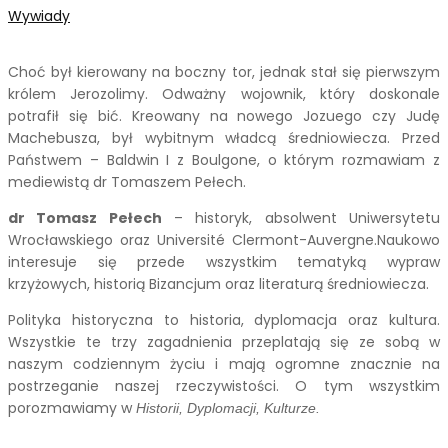
Wywiady
Choć był kierowany na boczny tor, jednak stał się pierwszym
królem Jerozolimy. Odważny wojownik, który doskonale
potrafił się bić. Kreowany na nowego Jozuego czy Judę
Machebusza, był wybitnym władcą średniowiecza. Przed
Państwem – Baldwin I z Boulgone, o którym rozmawiam z
mediewistą dr Tomaszem Pełech.
dr Tomasz Pełech
– historyk, absolwent Uniwersytetu
Wrocławskiego oraz Université Clermont-Auvergne.Naukowo
interesuje się przede wszystkim tematyką wypraw
krzyżowych, historią Bizancjum oraz literaturą średniowiecza.
Polityka historyczna to historia, dyplomacja oraz kultura.
Wszystkie te trzy zagadnienia przeplatają się ze sobą w
naszym codziennym życiu i mają ogromne znacznie na
postrzeganie naszej rzeczywistości. O tym wszystkim
porozmawiamy w
Historii, Dyplomacji, Kulturze.