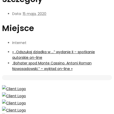
Data:
15 maja, 2020
Miejsce
Internet
«
„Odszukaj dziadka w …” wydanie II – spotkanie
autorskie on-line
„Bohater spod Monte Cassino. Antoni Roman
Nowosadowski.” – wykład on-line
»