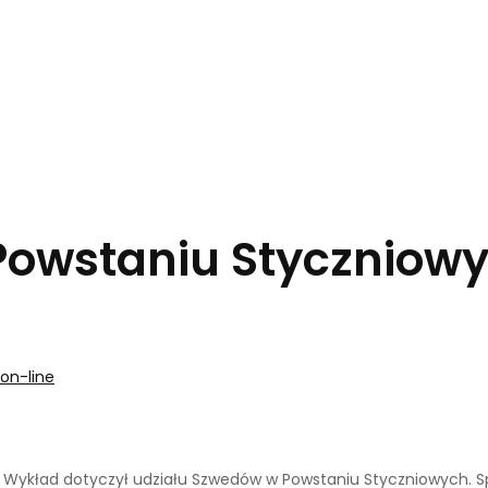
 Powstaniu Styczniow
 on-line
 Wykład dotyczył udziału Szwedów w Powstaniu Styczniowych. S