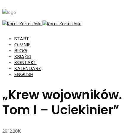
START
O MNIE
BLOG
KSIĄŻKI
KONTAKT
KALENDARZ
ENGLISH
„Krew wojowników.
Tom I – Uciekinier”
29.12.2016