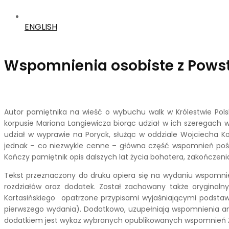
ENGLISH
Wspomnienia osobiste z Powst
Autor pamiętnika na wieść o wybuchu walk w Królestwie Polsk
korpusie Mariana Langiewicza biorąc udział w ich szeregach 
udział w wyprawie na Poryck, służąc w oddziale Wojciecha Ko
jednak – co niezwykle cenne – główna część wspomnień poś
Kończy pamiętnik opis dalszych lat życia bohatera, zakończenia 
Tekst przeznaczony do druku opiera się na wydaniu wspomnie
rozdziałów oraz dodatek. Został zachowany także oryginaln
Kartasińskiego opatrzone przypisami wyjaśniającymi podstaw
pierwszego wydania). Dodatkowo, uzupełniają wspomnienia an
dodatkiem jest wykaz wybranych opublikowanych wspomnień Żu