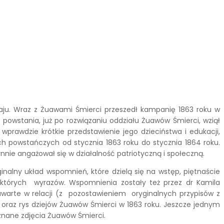
kraju. Wraz z Żuawami Śmierci przeszedł kampanię 1863 roku w
powstania, już po rozwiązaniu oddziału Żuawów Śmierci, wziął
prawdzie krótkie przedstawienie jego dzieciństwa i edukacji,
powstańczych od stycznia 1863 roku do stycznia 1864 roku.
ynnie angażował się w działalność patriotyczną i społeczną.
alny układ wspomnień, które dzielą się na wstęp, piętnaście
iektórych wyrazów. Wspomnienia zostały też przez dr Kamila
awarte w relacji (z pozostawieniem oryginalnych przypisów z
oraz rys dziejów Żuawów Śmierci w 1863 roku. Jeszcze jednym
znane zdjęcia Żuawów Śmierci.