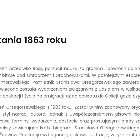
ania 1863 roku
im przeciwko Rosji, porzucił naukę za granicą i powrócił do 
w bitwie pod Chrobrzem i Grochowiskami. W późniejszym etapie 
morowskiego. Pamiętnik Stanisława Grzegorzewskiego zawiera w
więcona została wydarzeniom związanym z udziałem w walkach 
edukacji i życia na emigracji, aż do powrotu do Galicji, gdzie cz
ń Grzegorzewskiego z 1903 roku. Został w nim zachowany orygin
y styl narracji autora, jednak z uwspółcześnieniem pisowni n
owe terminy, wydarzenia, postacie oraz prostującymi błędy z
eksy zawierające krótki biogram Stanisława Grzegorzewskiego 
awów. Publikacje wzbogacają ciekawe ilustrację, w tym mało 