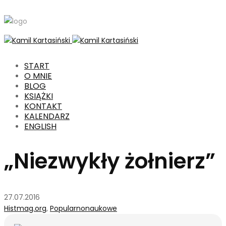
START
O MNIE
BLOG
KSIĄŻKI
KONTAKT
KALENDARZ
ENGLISH
„Niezwykły żołnierz”
27.07.2016
Histmag.org
,
Popularnonaukowe