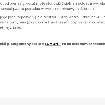
 lat od premiery, wciąż może stanowić świetne źródło rozrywki dla
z pewnością warto posiadać w swoich komiksowych zbiorach.
go prac, zupełnie się nie zestrzał. Pisząc krótko – dalej bawi i u
lejne tomy serii (planowanych jest sześć), aby nie tylko odświe
eśniej znane.
ości p. Magdaleny Łazur z
EGMONT
, za co składam serdecz