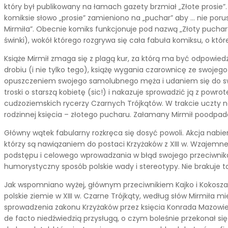
który był publikowany na łamach gazety brzmiał „Złote prosie”.
komiksie słowo „prosie” zamieniono na „puchar” aby … nie poru
Mirmiła”. Obecnie komiks funkcjonuje pod nazwą „Złoty puchar
świnki), wokół którego rozgrywa się cała fabuła komiksu, o któr
Książe Mirmił zmaga się z plagą kur, za którą ma być odpowie
drobiu (i nie tylko tego), książę wygania czarownicę ze swoje
opuszczeniem swojego samolubnego męża i udaniem się do swoje
troski o starszą kobietę (sic!) i nakazuje sprowadzić ją z powr
cudzoziemskich rycerzy Czarnych Trójkątów. W trakcie uczty na
rodzinnej księcia – złotego pucharu. Załamany Mirmił poodpada
Główny wątek fabularny rozkręca się dosyć powoli. Akcja nabi
którzy są nawiązaniem do postaci Krzyżaków z XIII w. Wzajemne
podstępu i celowego wprowadzania w błąd swojego przeciwnika. 
humorystyczny sposób polskie wady i stereotypy. Nie brakuje ta
Jak wspomniano wyżej, głównym przeciwnikiem Kajko i Kokosza są
polskie ziemie w XIII w. Czarne Trójkąty, według słów Mirmiła mie
sprowadzenia zakonu Krzyżaków przez księcia Konrada Mazowi
de facto niedźwiedzią przysługą, o czym boleśnie przekonał s