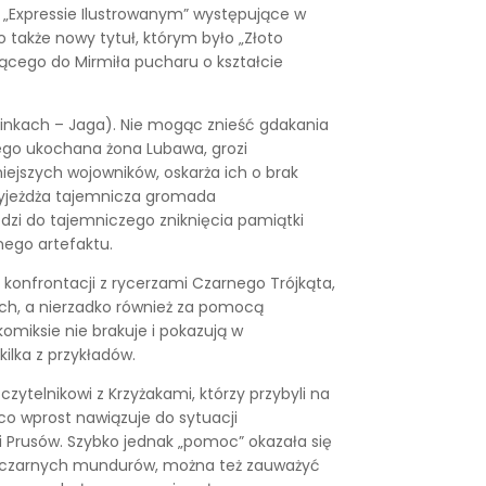
m „Expressie Ilustrowanym” występujące w
 także nowy tytuł, którym było „Złoto
ącego do Mirmiła pucharu o kształcie
cinkach – Jaga). Nie mogąc znieść gdakania
Jego ukochana żona Lubawa, grozi
ejszych wojowników, oskarża ich o brak
przyjeżdża tajemnicza gromada
odzi do tajemniczego zniknięcia pamiątki
nego artefaktu.
konfrontacji z rycerzami Czarnego Trójkąta,
ych, a nierzadko również za pomocą
omiksie nie brakuje i pokazują w
ilka z przykładów.
ytelnikowi z Krzyżakami, którzy przybyli na
, co wprost nawiązuje do sytuacji
 Prusów. Szybko jednak „pomoc” okazała się
ało-czarnych mundurów, można też zauważyć