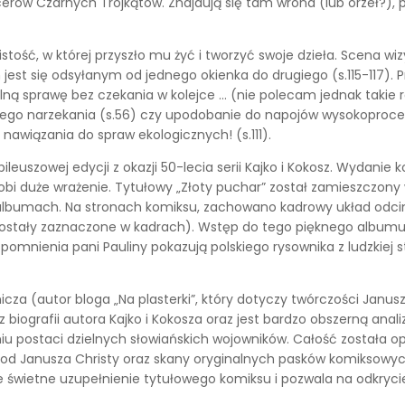
erów Czarnych Trójkątów. Znajdują się tam wrona (lub orzeł?),
ość, w której przyszło mu żyć i tworzyć swoje dzieła. Scena wiz
est się odsyłanym od jednego okienka do drugiego (s.115-117). P
lną sprawę bez czekania w kolejce … (nie polecam jednak takie 
nego narzekania (s.56) czy upodobanie do napojów wysokoproce
nawiązania do spraw ekologicznych! (s.111).
uszowej edycji z okazji 50-lecia serii Kajko i Kokosz. Wydanie 
bi duże wrażenie. Tytułowy „Złoty puchar” został zamieszczony 
albumach. Na stronach komiksu, zachowano kadrowy układ odcink
ostały zaznaczone w kadrach). Wstęp do tego pięknego albumu n
spomnienia pani Pauliny pokazują polskiego rysownika z ludzkiej s
a (autor bloga „Na plasterki”, który dotyczy twórczości Janusza 
 biografii autora Kajko i Kokosza oraz jest bardzo obszerną anal
u postaci dzielnych słowiańskich wojowników. Całość została op
ły od Janusza Christy oraz skany oryginalnych pasków komiksowych
e świetne uzupełnienie tytułowego komiksu i pozwala na odkryc