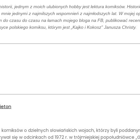
historii, jednym z moich ulubionych hobby jest lektura komiksów. Histo
 mnie jednymi z najmilszych wspomnień z najmłodszych lat. W mojej op
ym do czasu do czasu na łamach mojego bloga na FB, publikować recenz
asyce polskiego komiksu, którym jest „Kajko i Kokosz” Janusza Christy.
 komiksów o dzielnych słowiańskich wojach, którzy byli poddanym
zywał się w odcinkach od 1972 r. w trójmiejskiej popołudniówce „