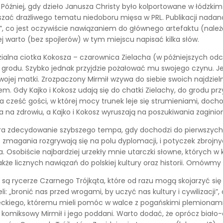
 Później, gdy dzieło Janusza Christy było kolportowane w łódzki
szać drażliwego tematu niedoboru mięsa w PRL. Publikacji nadano
”, co jest oczywiście nawiązaniem do głównego artefaktu (należ
ej warto (bez spojlerów) w tym miejscu napisać kilka słów.
dzialna ciotka Kokosza – czarownica Zielacha (w późniejszych od
go grodu. Szybko jednak przyjdzie pożałować mu swojego czynu. 
j matki. Zrozpaczony Mirmił wzywa do siebie swoich najdzielni
otem. Gdy Kajko i Kokosz udają się do chatki Zielachy, do grodu 
 cześć gości, w której mocy trunek leje się strumieniami, doch
 na zdrowiu, a Kajko i Kokosz wyruszają na poszukiwania zaginio
era zdecydowanie szybszego tempa, gdy dochodzi do pierwszych 
 zmagania rozgrywają się na polu dyplomacji, i potyczek zbrojn
Osobiście najbardziej urzekły mnie utarczki słowne, których w k
kże licznych nawiązań do polskiej kultury oraz historii. Omówmy k
 rycerze Czarnego Trójkąta, które od razu mogą skojarzyć się cz
li: „bronić nas przed wrogami, by uczyć nas kultury i cywilizacji”
eckiego, któremu mieli pomóc w walce z pogańskimi plemionami
ię komiksowy Mirmił i jego poddani. Warto dodać, że oprócz bi