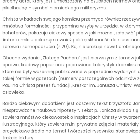
drobny detal, który jest umieszczony na czubkach hełmów ofic
pikielhaubę – symbol niemieckiego militaryzmu.
Christa w kadrach swojego komiksu przemyca również rzeczywist
mnóstwa formalności, przypomina wizytę w urzędzie, w którym j
bohaterów, pokazuje ciekawy sposób w jaki można „załatwić” pi
Autor komiksu pokazuje również polską skłonność do nieustan
zdrowia i samopoczucia (s.20). Ba, nie brakuje nawet drobnego 
Obecne wydanie „Złotego Pucharu” jest pierwszym z tomów jubile
oprawa, kredowy papier oraz poprawiona kolorystyka komiksu ro
które nie były wcześniej publikowane w poprzednio wydanych 
takiej formie w gazetach (numery poszczególnych odcinków z
Paulina Christa prezes fundacji „Kreska” im. Janusza Christy. W
człowieka.
Bardzo ciekawym dodatkiem jest obszerny tekst Krzysztofa Janicz
niesprawdzone naukowo hipotezy!”. Tekst p. Janicza składa się z
zawiera mnóstwo ciekawostek o inspiracjach Christy w tworzeni
ilustracyjnego, który zawiera m.in. prywatne zdjęcia i materia
arcyciekawe źródło na temat twórczości rysownika, stanowiąc
trakcie lektury.