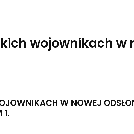
skich wojownikach w 
OJOWNIKACH W NOWEJ ODSŁONI
 1.