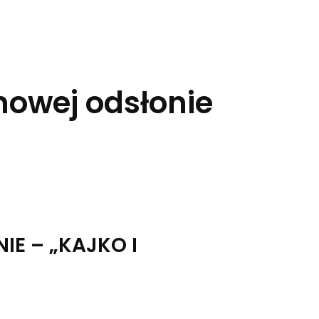
nowej odsłonie
E – „KAJKO I