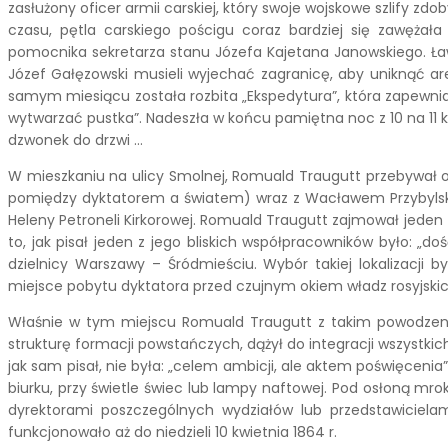
zasłużony oficer armii carskiej, który swoje wojskowe szlify z
czasu, pętla carskiego pościgu coraz bardziej się zawężał
pomocnika sekretarza stanu Józefa Kajetana Janowskiego. Ław
Józef Gałęzowski musieli wyjechać zagranicę, aby uniknąć 
samym miesiącu została rozbita „Ekspedytura”, która zapewniał
wytwarzać pustka”. Nadeszła w końcu pamiętna noc z 10 na 11 k
dzwonek do drzwi …
W mieszkaniu na ulicy Smolnej, Romuald Traugutt przebywał o
pomiędzy dyktatorem a światem) wraz z Wacławem Przybylskim 
Heleny Petroneli Kirkorowej. Romuald Traugutt zajmował jeden z
to, jak pisał jeden z jego bliskich współpracowników było: „d
dzielnicy Warszawy – Śródmieściu. Wybór takiej lokalizacji 
miejsce pobytu dyktatora przed czujnym okiem władz rosyjskic
Właśnie w tym miejscu Romuald Traugutt z takim powodzenie
strukturę formacji powstańczych, dążył do integracji wszystkic
jak sam pisał, nie była: „celem ambicji, ale aktem poświęcen
biurku, przy świetle świec lub lampy naftowej. Pod osłoną m
dyrektorami poszczególnych wydziałów lub przedstawicielami
funkcjonowało aż do niedzieli 10 kwietnia 1864 r.