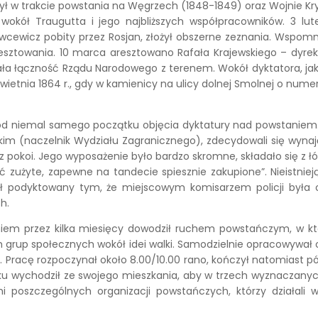
dobył w trakcie powstania na Węgrzech (1848-1849) oraz Wojnie K
a wokół Traugutta i jego najbliższych współpracowników. 3 l
cewicz pobity przez Rosjan, złożył obszerne zeznania. Wspomn
aresztowania. 10 marca aresztowano Rafała Krajewskiego – dy
a łączność Rządu Narodowego z terenem. Wokół dyktatora, jak pi
wietnia 1864 r., gdy w kamienicy na ulicy dolnej Smolnej o numer
d niemal samego początku objęcia dyktatury nad powstaniem. M
(naczelnik Wydziału Zagranicznego), zdecydowali się wynająć 
 pokoi. Jego wyposażenie było bardzo skromne, składało się z łó
ość zużyte, zapewne na tandecie spiesznie zakupione”. Nieistni
był podyktowany tym, że miejscowym komisarzem policji była o
h.
m przez kilka miesięcy dowodził ruchem powstańczym, w któr
h grup społecznych wokół idei walki. Samodzielnie opracowywał o
ia”. Pracę rozpoczynał około 8.00/10.00 rano, kończył natomias
roku wychodził ze swojego mieszkania, aby w trzech wyznaczan
 poszczególnych organizacji powstańczych, którzy działali w