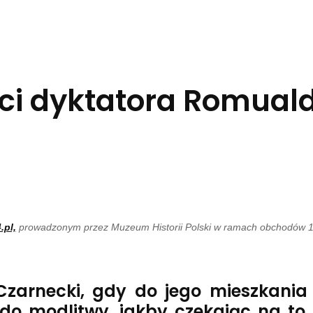
ści dyktatora Romual
.pl,
prowadzonym przez Muzeum Historii Polski w ramach obchodów 16
zarnecki, gdy do jego mieszkania w
e do modlitwy, jakby czekając na t