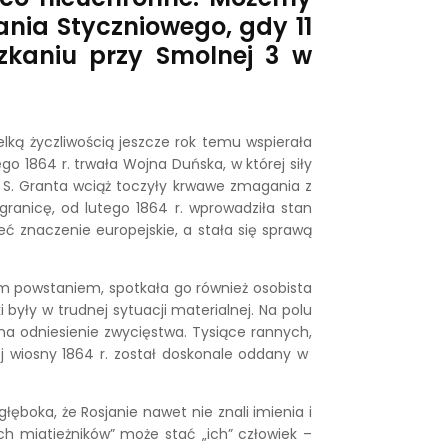
ania Styczniowego, gdy 11
zkaniu przy Smolnej 3 w
lką życzliwością jeszcze rok temu wspierała
 1864 r. trwała Wojna Duńska, w której siły
 S. Granta wciąż toczyły krwawe zmagania z
 granicę, od lutego 1864 r. wprowadziła stan
eć znaczenie europejskie, a stała się sprawą
em powstaniem, spotkała go również osobista
yły w trudnej sytuacji materialnej. Na polu
 na odniesienie zwycięstwa. Tysiące rannych,
ój wiosny 1864 r. został doskonale oddany w
łęboka, że Rosjanie nawet nie znali imienia i
ch miatieżników” może stać „ich” człowiek –