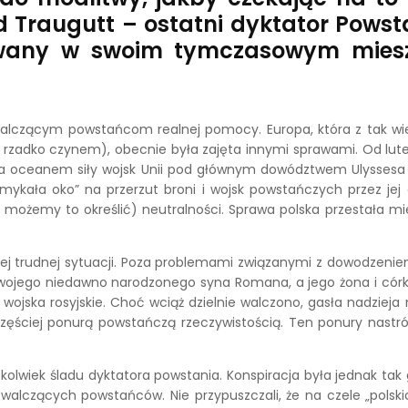
 Traugutt – ostatni dyktator Powst
towany w swoim tymczasowym mies
 walczącym powstańcom realnej pomocy. Europa, która z tak wie
adko czynem), obecnie była zajęta innymi sprawami. Od lutego
. Za oceanem siły wojsk Unii pod głównym dowództwem Ulyssesa
zymykała oko” na przerzut broni i wojsk powstańczych przez jej
tak możemy to określić) neutralności. Sprawa polska przestała mi
tej trudnej sytuacji. Poza problemami związanymi z dowodzeni
ojego niedawno narodzonego syna Romana, a jego żona i córki b
z wojska rosyjskie. Choć wciąż dzielnie walczono, gasła nadzieja
częściej ponurą powstańczą rzeczywistością. Ten ponury nastr
kolwiek śladu dyktatora powstania. Konspiracja była jednak tak g
walczących powstańców. Nie przypuszczali, że na czele „polski