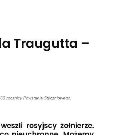
da Traugutta –
0 rocznicy Powstania Styczniowego.
eszli rosyjscy żołnierze.
o co nieuchronne. Możemy