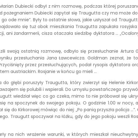
– Marian Dubiecki odbył z nim rozmowę, podczas której porusz
 pożegnaniem Dubiecki zapytał się Traugutta czy ma może do p
o ode mnie”. Były to ostatnie słowa, jakie usłyszał od Traugutta 
znajdowało się tuż obok mieszkania Traugutta zapukała rosyjska p
, ani żandarmerii, cisza otaczała siedzibę dyktatora … „Ocalony
li swoją ostatnią rozmowę, odbyło się przesłuchanie Artura 
yniku przesłuchania Jana Ławcewicza. Goldman zeznał, że to 
yciśnięty przez przesłuchujących, podał rysopis dyktatora o
tem austriackim. Rosjanie w końcu go mieli …
o głębi poruszyły Traugutta, który zwierzył się Helenie Kirko
wzajem się polubili i wspierali. Do umysłu powstańczego przywó
Traugutt wiedział więc co go czeka, mimo to nie próbował się ukry
ę na spoczynek do swojego pokoju. O godzinie 1.00 w nocy, a by
ł się do Kirkorowej mówiąc do niej: „Po panią przyszła policja …
go. Traugutt spoczywał na łóżku, gdy do jego pokoju weszli Ros
arły na nich wrażenie warunki, w których mieszkał nieuchwytny