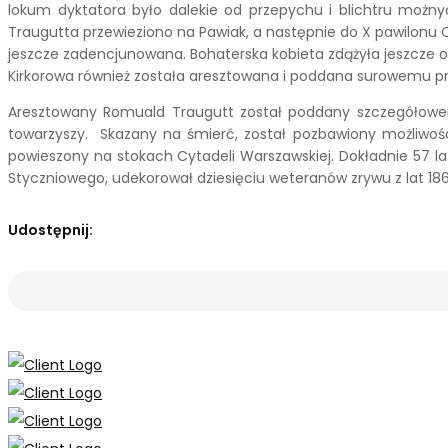
lokum dyktatora było dalekie od przepychu i blichtru możnyc
Traugutta przewieziono na Pawiak, a następnie do X pawilonu Cyt
jeszcze zadencjunowana. Bohaterska kobieta zdążyła jeszcze o
Kirkorowa również została aresztowana i poddana surowemu przes
Aresztowany Romuald Traugutt został poddany szczegółowemu
towarzyszy. Skazany na śmierć, został pozbawiony możliwości 
powieszony na stokach Cytadeli Warszawskiej. Dokładnie 57 l
Styczniowego, udekorował dziesięciu weteranów zrywu z lat 1863-
Udostępnij: