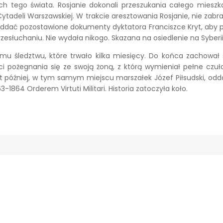
h tego świata. Rosjanie dokonali przeszukania całego mieszkan
adeli Warszawskiej. W trakcie aresztowania Rosjanie, nie zabrali
ddać pozostawione dokumenty dyktatora Franciszce Kryt, aby prz
łuchaniu. Nie wydała nikogo. Skazana na osiedlenie na Syberii, 
 śledztwu, które trwało kilka miesięcy. Do końca zachował s
pożegnania się ze swoją żoną, z którą wymieniał pełne czułości
at później, w tym samym miejscu marszałek Józef Piłsudski, od
1864 Orderem Virtuti Militari. Historia zatoczyła koło.