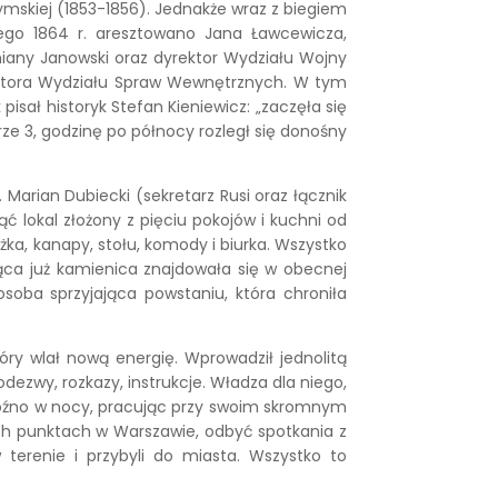
rymskiej (1853-1856). Jednakże wraz z biegiem
utego 1864 r. aresztowano Jana Ławcewicza,
iany Janowski oraz dyrektor Wydziału Wojny
rektora Wydziału Spraw Wewnętrznych. W tym
sał historyk Stefan Kieniewicz: „zaczęła się
ze 3, godzinę po północy rozległ się donośny
arian Dubiecki (sekretarz Rusi oraz łącznik
lokal złożony z pięciu pokojów i kuchni od
żka, kanapy, stołu, komody i biurka. Wszystko
ejąca już kamienica znajdowała się w obecnej
soba sprzyjająca powstaniu, która chroniła
y wlał nową energię. Wprowadził jednolitą
dezwy, rozkazy, instrukcje. Władza dla niego,
t późno w nocy, pracując przy swoim skromnym
ych punktach w Warszawie, odbyć spotkania z
 terenie i przybyli do miasta. Wszystko to