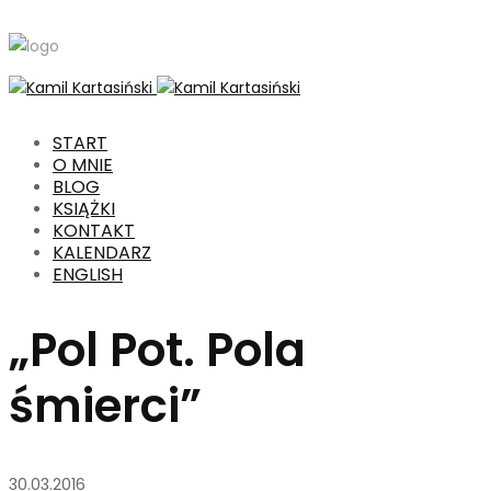
START
O MNIE
BLOG
KSIĄŻKI
KONTAKT
KALENDARZ
ENGLISH
„Pol Pot. Pola
śmierci”
30.03.2016