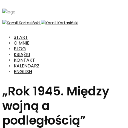
START
O MNIE
BLOG
KSIĄŻKI
KONTAKT
KALENDARZ
ENGLISH
„Rok 1945. Między
wojną a
podległością”