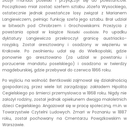
złożył mandat poselski i przyłączył się do powstańców.
Początkowo miał zostać szefem sztabu Józefa Wysockiego,
ostatecznie jednak powstańcze losy związał z Marianem
Langiewiczem, pełniąc funkcję szefa jego sztabu. Brał udział
w bitwach pod Chrobrzem i Grochowiskami. Przeżycia z
powstania opisał w książce
. Po upadku
Notatki osobiste
dyktatury Langiewicza przekroczył granicę austriacko-
rosyjską. Został aresztowany i osadzony w więzieniu w
Krakowie. Po zwolnieniu udał się do Wielkopolski, gdzie
ponownie go aresztowano (za udział w powstaniu i
porzucenie mandatu poselskiego) i osadzono w twierdzy
magdeburskiej, gdzie przebywał do czerwca 1866 roku.
Po wyjściu na wolność Bentkowski zajmował się działalnością
gospodarczą, przez wiele lat zarządzając zakładem Hipolita
Cegielskiego po śmierci przemysłowca w 1868 roku. Nigdy nie
założył rodziny, został jednak opiekunem dwojga małoletnich
dzieci Cegielskiego. Angażował się w pracę społeczną, m.in. w
Towarzystwie Czytelni Ludowych. Zmarł w Poznaniu w 1887
roku, został pochowany na Cmentarzu Powązkowskim w
Warszawie.