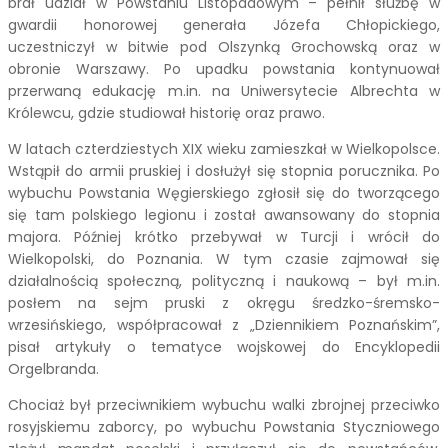
brał udział w Powstaniu Listopadowym – pełnił służbę w
gwardii honorowej generała Józefa Chłopickiego,
uczestniczył w bitwie pod Olszynką Grochowską oraz w
obronie Warszawy. Po upadku powstania kontynuował
przerwaną edukację m.in. na Uniwersytecie Albrechta w
Królewcu, gdzie studiował historię oraz prawo.
W latach czterdziestych XIX wieku zamieszkał w Wielkopolsce.
Wstąpił do armii pruskiej i dosłużył się stopnia porucznika. Po
wybuchu Powstania Węgierskiego zgłosił się do tworzącego
się tam polskiego legionu i został awansowany do stopnia
majora. Później krótko przebywał w Turcji i wrócił do
Wielkopolski, do Poznania. W tym czasie zajmował się
działalnością społeczną, polityczną i naukową – był m.in.
posłem na sejm pruski z okręgu średzko-śremsko-
wrzesińskiego, współpracował z „Dziennikiem Poznańskim”,
pisał artykuły o tematyce wojskowej do Encyklopedii
Orgelbranda.
Chociaż był przeciwnikiem wybuchu walki zbrojnej przeciwko
rosyjskiemu zaborcy, po wybuchu Powstania Styczniowego