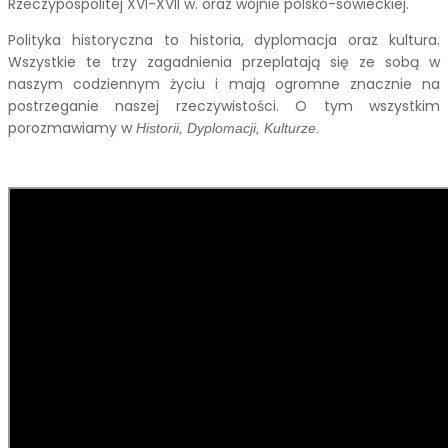
Rzeczypospolitej XVI-XVII w. oraz wojnie polsko-sowieckiej.
Polityka historyczna to historia, dyplomacja oraz kultura.
Wszystkie te trzy zagadnienia przeplatają się ze sobą w
naszym codziennym życiu i mają ogromne znacznie na
postrzeganie naszej rzeczywistości. O tym wszystkim
porozmawiamy w
Historii, Dyplomacji, Kulturze.