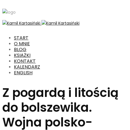
START
O MNIE
BLOG
KSIĄŻKI
KONTAKT
KALENDARZ
ENGLISH
Z pogardą i litością
do bolszewika.
Wojna polsko-