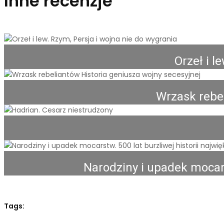
Inne recenzje
Orzeł i l
Wrzask rebel
Narodziny i upadek mocars
Tags: