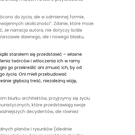
ócono do życia, ale w odmiennej formie,
owojennych okoliczności”. Zdanie, które może
, że narracja autora, nie dotyczy ściśle
Warszawie dawnego, ale i nowego blasku,
siążki starałem się przedstawić – własne
olenia twórców i wtłoczenia ich w ramy
ła go przekreślić ani zmusić ich, by od
ego życia. Oni mieli przebudować
nie głębszą treść, niezależną wizję,
kim biurku architektów, przyjrzymy się życiu
unistycznych, które przedstawiają swoje
ważniejszych decydentów, ale również
lnych planów i rysunków (idealnie