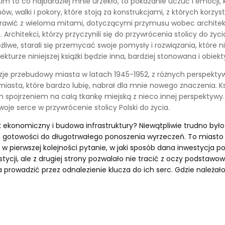
m to co najbardziej mnie urzekło, to pokazanie uczuć i emocji, 
ów, walki i pokory, które stoją za konstrukcjami, z których korzy
ozprawić z wieloma mitami, dotyczącymi przymusu wobec archite
itekci, którzy przyczynili się do przywrócenia stolicy do życia,
żliwe, starali się przemycać swoje pomysły i rozwiązania, które 
ekturze niniejszej książki będzie inna, bardziej stonowana i obiek
 wizje przebudowy miasta w latach 1945-1952, z różnych perspek
miasta, które bardzo lubię, nabrał dla mnie nowego znaczenia. 
pojrzeniem na całą tkankę miejską z nieco innej perspektywy. P
woje serce w przywrócenie stolicy Polski do życia.
nek ekonomiczny i budowa infrastruktury? Niewątpliwie trudno b
otowości do długotrwałego ponoszenia wyrzeczeń. To miasto ni
 w pierwszej kolejności pytanie, w jaki sposób dana inwestycja p
cji, ale z drugiej strony pozwalało nie tracić z oczy podstawo
a prowadzić przez odnalezienie klucza do ich serc. Gdzie należał