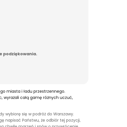
ne podziękowania.
ego miasta i ładu przestrzennego.
ąc, wyrażali całą gamę różnych uczuć,
gdy wybiorę się w podróż do Warszawy.
 napisać Państwu, że odbiór tej pozycji,
s na chwilę marzeń i snów o przywrócenie