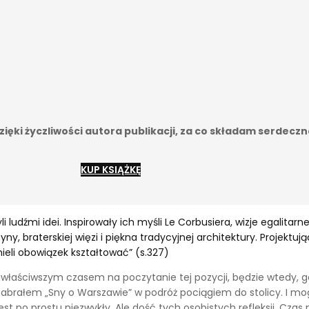
ięki życzliwości autora publikacji, za co składam serdecz
KUP KSIĄŻKĘ
udźmi idei. Inspirowały ich myśli Le Corbusiera, wizje egalitarn
, braterskiej więzi i piękna tradycyjnej architektury. Projektuj
 mieli obowiązek kształtować” (s.327)
ajwłaściwszym czasem na poczytanie tej pozycji, będzie wtedy, 
brałem „Sny o Warszawie” w podróż pociągiem do stolicy. I mogę
est po prostu niezwykły. Ale dość tych osobistych refleksji. Cza