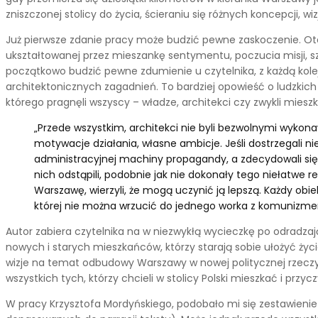
zniszczonej stolicy do życia, ścieraniu się różnych koncepcji, wiz
Już pierwsze zdanie pracy może budzić pewne zaskoczenie. Otó
ukształtowanej przez mieszankę sentymentu, poczucia misji, sz
początkowo budzić pewne zdumienie u czytelnika, z każdą kolejn
architektonicznych zagadnień. To bardziej opowieść o ludzkic
którego pragnęli wszyscy – władze, architekci czy zwykli miesz
„Przede wszystkim, architekci nie byli bezwolnymi wykonawc
motywacje działania, własne ambicje. Jeśli dostrzegali n
administracyjnej machiny propagandy, a zdecydowali się po
nich odstąpili, podobnie jak nie dokonały tego niełatwe r
Warszawę, wierzyli, że mogą uczynić ją lepszą. Każdy obi
której nie można wrzucić do jednego worka z komunizme
Autor zabiera czytelnika na w niezwykłą wycieczkę po odradzające
nowych i starych mieszkańców, którzy starają sobie ułożyć ży
wizje na temat odbudowy Warszawy w nowej politycznej rzeczyw
wszystkich tych, którzy chcieli w stolicy Polski mieszkać i przyc
W pracy Krzysztofa Mordyńskiego, podobało mi się zestawienie