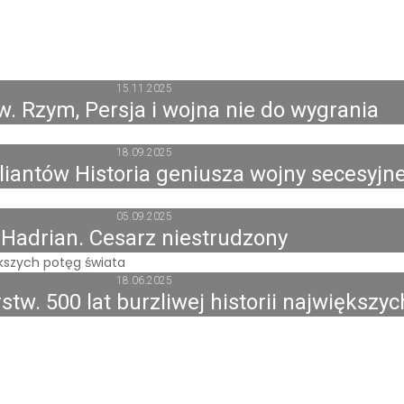
15.11.2025
ew. Rzym, Persja i wojna nie do wygrania
18.09.2025
iantów Historia geniusza wojny secesyjne
05.09.2025
Hadrian. Cesarz niestrudzony
18.06.2025
tw. 500 lat burzliwej historii największy