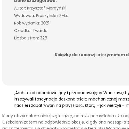
Dane szczegółowe:
Autor: Krzysztof Mordyński
Wydawca: Prószyński i S-ka
Rok wydania: 2021
Okładka: Twarda
Liczba stron: 328
Książkę do recenzji otrzymałem dz
„Architekci odbudowujący i przebudowujący Warszawę byli l
Przeżywali fascynacje doskonałością mechanicznej maszyny
nadziei i zapatrywań na przyszłość, którą – jak wierzyli –
Kiedy otrzymałem niniejszą książkę, od razu pomyślałem, że n
Czekałem zatem na odpowiednią okazję, a gdy ona nastąpiła za
gdy przemierza się dziesiątki kilometrów w kierunku Warszawy j