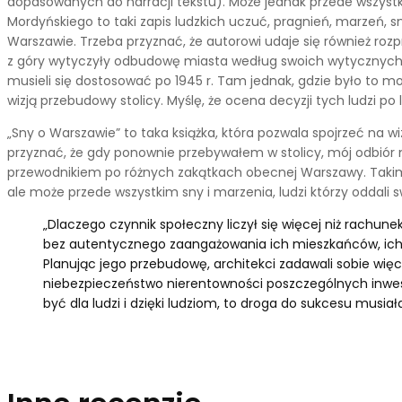
dopasowanych do narracji tekstu). Może jednak przede wszystki
Mordyńskiego to taki zapis ludzkich uczuć, pragnień, marzeń, sn
Warszawie. Trzeba przyznać, że autorowi udaje się również r
z góry wytyczyły odbudowę miasta według swoich wytycznych. Arch
musieli się dostosować po 1945 r. Tam jednak, gdzie było to mo
wizją przebudowy stolicy. Myślę, że ocena decyzji tych ludzi po l
„Sny o Warszawie” to taka książka, która pozwala spojrzeć na
przyznać, że gdy ponownie przebywałem w stolicy, mój odbiór 
przewodnikiem po różnych zakątkach obecnej Warszawy. Takim s
ale może przede wszystkim sny i marzenia, ludzi którzy oddali s
„Dlaczego czynnik społeczny liczył się więcej niż rachu
bez autentycznego zaangażowania ich mieszkańców, ich g
Planując jego przebudowę, architekci zadawali sobie więc
niebezpieczeństwo nierentowności poszczególnych inwesty
być dla ludzi i dzięki ludziom, to droga do sukcesu musiał