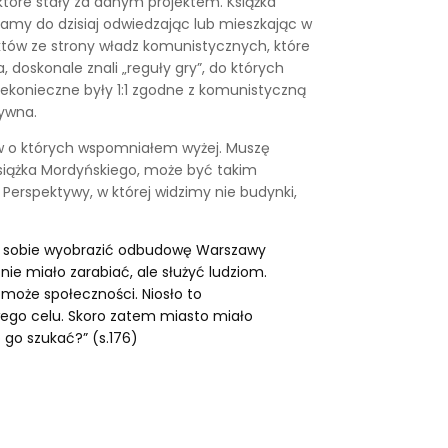
które stały za danym projektem. Książka
stamy do dzisiaj odwiedzając lub mieszkając w
któw ze strony władz komunistycznych, które
 doskonale znali „reguły gry”, do których
niekonieczne były 1:1 zgodne z komunistyczną
tywna.
tyw o których wspomniałem wyżej. Muszę
Książka Mordyńskiego, może być takim
erspektywy, w której widzimy nie budynki,
yło sobie wyobrazić odbudowę Warszawy
e miało zarabiać, ale służyć ludziom.
omoże społeczności. Niosło to
wego celu. Skoro zatem miasto miało
o go szukać?” (s.176)