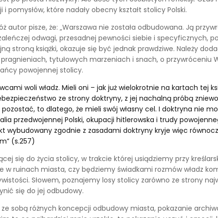
ji i pomysłów, które nadały obecny kształt stolicy Polski.
ż autor pisze, że: „Warszawa nie została odbudowana. Ją przywr
aleńczej odwagi, przesadnej pewności siebie i specyficznych, p
ą stroną książki, okazuje się być jednak prawdziwe. Należy dodać
h pragnieniach, tytułowych marzeniach i snach, o przywróceniu 
kańcy powojennej stolicy.
ami woli władz. Mieli oni – jak już wielokrotnie na kartach tej k
iebezpieczeństwo ze strony doktryny, z jej nachalną próbą zniew
zostać, to dlatego, że mieli swój własny cel. I doktryna nie mog
ealia przedwojennej Polski, okupacji hitlerowska i trudy powojenn
ekt wybudowany zgodnie z zasadami doktryny kryje więc równocześ
m” (s.257)
j się do życia stolicy, w trakcie której usiądziemy przy kreślars
cie w ruinach miasta, czy będziemy świadkami rozmów władz kom
istości. Słowem, poznajemy losy stolicy zarówno ze strony naj
zynić się do jej odbudowy.
 ze sobą różnych koncepcji odbudowy miasta, pokazanie archiwa