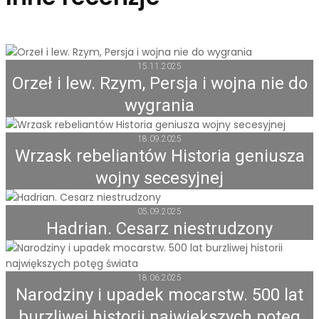
15.11.2025
Orzeł i lew. Rzym, Persja i wojna nie do
wygrania
18.09.2025
Wrzask rebeliantów Historia geniusza
wojny secesyjnej
05.09.2025
Hadrian. Cesarz niestrudzony
18.06.2025
Narodziny i upadek mocarstw. 500 lat
burzliwej historii największych potęg