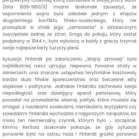
perspektywy czasowej, którą zastosował w swojej pracy autor
(lata 1939-1950/3) można doskonale zauważyć, że
wspomnienia wojna była zaledwie jednym z etapów
długoletniego konfliktu fińsko-sowieckiego, który nie
przesądzał w chwili jego „zamrożenia” o ostatecznym
zwycięstwie żadnej ze stron. Droga do pokoju, który został
podpisany w 1944 r., była wyboista, a każdy z graczy trzymał
swoje najlepsze karty tuż przy piersi.
Sytuacja Finlandii po zakończeniu „Wojny zimowej” była
najdelikatniej rzecz ujmując niepewna. Poważne straty w
żołnierzach oraz znaczne ustępstwa terytorialne kosztowały
bardzo dużo fińskie społeczeństwo oraz ówczesne elity
wojskowe i polityczne. Jednakże Finlandia zachowała swoja
niepodległość oraz działający aparat państwowy, który
pozwalał na prowadzenie własnej polityki, która musiała się
zmagać z naciskami sowieckimi, niemieckimi, brytyjskimi czy
szwedzkimi. Finlandia wychodziła z najgorszych tarapatów, bo
miała ten niemierzalny czynnik, którym było … szczęście.
Kimmo Rentola doskonale pokazuje, że gdy sytuacja
ponownie była na ostrzu noża i Finlandii groziła ponowna