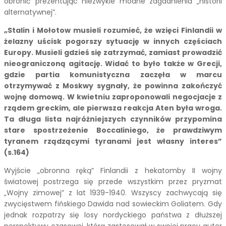
obronić prezentując niezwykle modne zagadnienia „historii
alternatywnej”.
„Stalin i Mołotow musieli rozumieć, że wzięci Finlandii w
żelazny uścisk pogorszy sytuację w innych częściach
Europy. Musieli gdzieś się zatrzymać, zamiast prowadzić
nieograniczoną agitację. Widać to było także w Grecji,
gdzie partia komunistyczna zaczęła w marcu
otrzymywać z Moskwy sygnały, że powinna zakończyć
wojnę domową. W kwietniu zaproponowali negocjacje z
rządem greckim, ale pierwsza reakcja Aten była wroga.
Ta długa lista najróżniejszych czynników przypomina
stare spostrzeżenie Boccaliniego, że prawdziwym
tyranem rządzącymi tyranami jest własny interes”
(s.164)
Wyjście „obronna ręką” Finlandii z hekatomby II wojny
światowej postrzega się przede wszystkim przez pryzmat
„Wojny zimowej” z lat 1939-1940. Wszyscy zachwycają się
zwycięstwem fińskiego Dawida nad sowieckim Goliatem. Gdy
jednak rozpatrzy się losy nordyckiego państwa z dłuższej