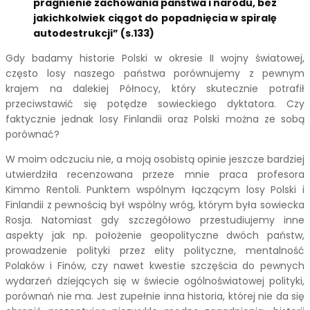
pragnienie zachowania państwa i narodu, bez
jakichkolwiek ciągot do popadnięcia w spiralę
autodestrukcji” (s.133)
Gdy badamy historie Polski w okresie II wojny światowej,
często losy naszego państwa porównujemy z pewnym
krajem na dalekiej Północy, który skutecznie potrafił
przeciwstawić się potędze sowieckiego dyktatora. Czy
faktycznie jednak losy Finlandii oraz Polski można ze sobą
porównać?
W moim odczuciu nie, a moją osobistą opinie jeszcze bardziej
utwierdziła recenzowana przeze mnie praca profesora
Kimmo Rentoli. Punktem wspólnym łączącym losy Polski i
Finlandii z pewnością był wspólny wróg, którym była sowiecka
Rosja. Natomiast gdy szczegółowo przestudiujemy inne
aspekty jak np. położenie geopolityczne dwóch państw,
prowadzenie polityki przez elity polityczne, mentalność
Polaków i Finów, czy nawet kwestie szczęścia do pewnych
wydarzeń dziejących się w świecie ogólnoświatowej polityki,
porównań nie ma. Jest zupełnie inna historia, której nie da się