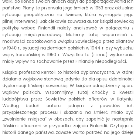
walki, do końca swoich dniach dążył do podporządkowania ich
państwa. Plany te przerwała jego śmierć w 1953 oraz aktualna
sytuacja geopolityczna na świecie, która wymagała jego
pilnej interwencji. Jak ciekawie zauważa autor książki sowiecką
politykę wobec Finlandii należy analizować w połączeniu z
sytuacją międzynarodową. Możemy tutaj wspomnień o
możliwości zaatakowania Związku Sowieckiego przez aliantów
w 1940 r., sytuacji na ziemiach polskich w 1944 r. czy wybuchu
wojny koreańskiej w 1950 r. Wszystkie te (i inne) wydarzenia
miały wpływ na zachowanie przez Finlandię niepodległości.
Książka profesora Rentoli to historia dyplomatyczna, w której
działania wojskowe stanowią jedynie tło dla opisu działalności
dyplomacji fińskiej i sowieckiej. W książce odnajdziemy sporo
wątków polskich. Wspomnijmy tutaj choćby o kwestii
ludobójstwa przez Sowietów polskich oficerów w Katyniu.
Według badań autora jednym z powodów ich
przyspieszonego procesu i skazania na śmierć miało być
„zwolnienie miejsca” w obozach, aby zapełnić je następnie
fińskimi oficerami w przypadku zajęcia Finlandii. Czytając o
historii danego państwa, zawsze warto patrzeć na jego dzieje