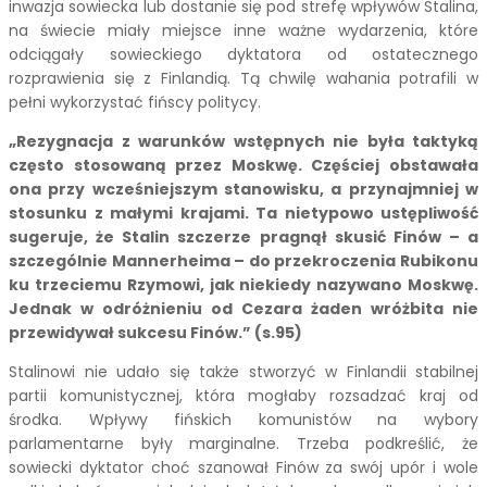
inwazja sowiecka lub dostanie się pod strefę wpływów Stalina,
na świecie miały miejsce inne ważne wydarzenia, które
odciągały sowieckiego dyktatora od ostatecznego
rozprawienia się z Finlandią. Tą chwilę wahania potrafili w
pełni wykorzystać fińscy politycy.
„Rezygnacja z warunków wstępnych nie była taktyką
często stosowaną przez Moskwę. Częściej obstawała
ona przy wcześniejszym stanowisku, a przynajmniej w
stosunku z małymi krajami. Ta nietypowo ustępliwość
sugeruje, że Stalin szczerze pragnął skusić Finów – a
szczególnie Mannerheima – do przekroczenia Rubikonu
ku trzeciemu Rzymowi, jak niekiedy nazywano Moskwę.
Jednak w odróżnieniu od Cezara żaden wróżbita nie
przewidywał sukcesu Finów.” (s.95)
Stalinowi nie udało się także stworzyć w Finlandii stabilnej
partii komunistycznej, która mogłaby rozsadzać kraj od
środka. Wpływy fińskich komunistów na wybory
parlamentarne były marginalne. Trzeba podkreślić, że
sowiecki dyktator choć szanował Finów za swój upór i wole