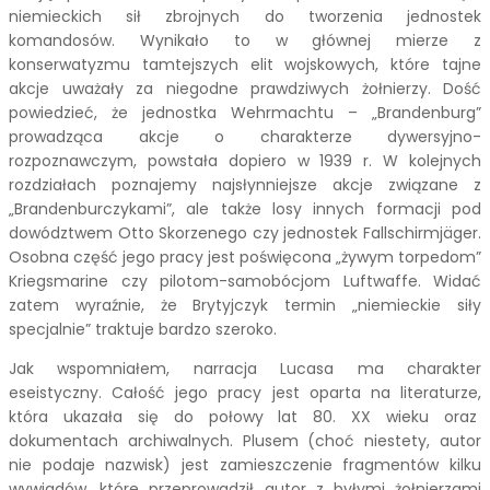
niemieckich sił zbrojnych do tworzenia jednostek
komandosów. Wynikało to w głównej mierze z
konserwatyzmu tamtejszych elit wojskowych, które tajne
akcje uważały za niegodne prawdziwych żołnierzy. Dość
powiedzieć, że jednostka Wehrmachtu – „Brandenburg”
prowadząca akcje o charakterze dywersyjno-
rozpoznawczym, powstała dopiero w 1939 r. W kolejnych
rozdziałach poznajemy najsłynniejsze akcje związane z
„Brandenburczykami”, ale także losy innych formacji pod
dowództwem Otto Skorzenego czy jednostek Fallschirmjäger.
Osobna część jego pracy jest poświęcona „żywym torpedom”
Kriegsmarine czy pilotom-samobócjom Luftwaffe. Widać
zatem wyraźnie, że Brytyjczyk termin „niemieckie siły
specjalnie” traktuje bardzo szeroko.
Jak wspomniałem, narracja Lucasa ma charakter
eseistyczny. Całość jego pracy jest oparta na literaturze,
która ukazała się do połowy lat 80. XX wieku oraz
dokumentach archiwalnych. Plusem (choć niestety, autor
nie podaje nazwisk) jest zamieszczenie fragmentów kilku
wywiadów, które przeprowadził autor z byłymi żołnierzami