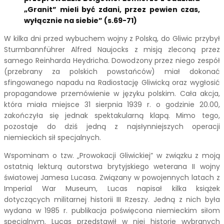
„Granit” mieli być zdani, przez pewien czas,
wyłącznie na siebie” (s.69-71)
W kilka dni przed wybuchem wojny z Polską, do Gliwic przybył
Sturmbannführer Alfred Naujocks z misją zleconą przez
samego Reinharda Heydricha. Dowodzony przez niego zespół
(przebrany za polskich powstańców) miał dokonać
sfingowanego napadu na Radiostację Gliwicką oraz wygłosić
propagandowe przemówienie w języku polskim. Cała akcja,
która miała miejsce 31 sierpnia 1939 r. o godzinie 20.00,
zakończyła się jednak spektakularną klapą. Mimo tego,
pozostaje do dziś jedną z najsłynniejszych operacji
niemieckich sił specjalnych.
Wspominam o tzw. „Prowokacji Gliwickiej” w związku z moją
ostatnią lekturą autorstwa brytyjskiego weterana II wojny
światowej Jamesa Lucasa. Związany w powojennych latach z
Imperial War Museum, Lucas napisał kilka książek
dotyczących militarnej historii III Rzeszy. Jedną z nich była
wydana w 1985 r. publikacja poświęcona niemieckim siłom
specjalnym. Lucas przedstawił w niej historie wybranych