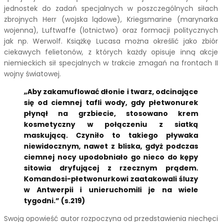
jednostek do zadań specjalnych w poszczególnych siłach
zbrojnych Herr (wojska lądowe), Kriegsmarine (marynarka
wojenna), Luftwaffe (lotnictwo) oraz formacji politycznych
jak np. Werwolf. Książkę Lucasa można określić jako zbiór
ciekawych felietonów, z których każdy opisuje inną akcje
niemieckich sił specjalnych w trakcie zmagań na frontach II
wojny światowej.
„Aby zakamuflować dłonie i twarz, odcinające
się od ciemnej tafli wody, gdy płetwonurek
płynął na grzbiecie, stosowano krem
kosmetyczny w połączeniu z siatką
maskującą. Czyniło to takiego pływaka
niewidocznym, nawet z bliska, gdyż podczas
ciemnej nocy upodobniało go nieco do kępy
sitowia dryfującej z rzecznym prądem.
Komandosi-płetwonurkowi zaatakowali śluzy
w Antwerpii i unieruchomili je na wiele
tygodni.” (s.219)
Swoją opowieść autor rozpoczyna od przedstawienia niechęci