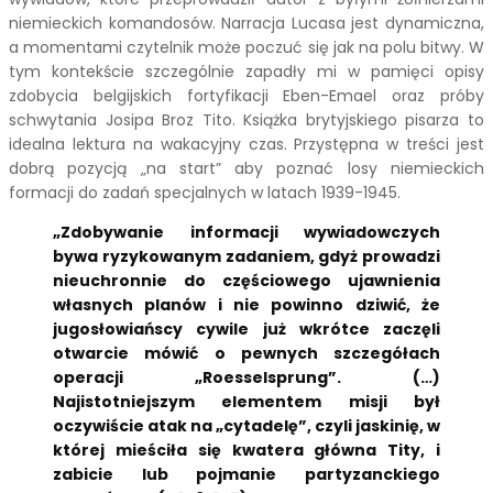
niemieckich komandosów. Narracja Lucasa jest dynamiczna,
a momentami czytelnik może poczuć się jak na polu bitwy. W
tym kontekście szczególnie zapadły mi w pamięci opisy
zdobycia belgijskich fortyfikacji Eben-Emael oraz próby
schwytania Josipa Broz Tito. Książka brytyjskiego pisarza to
idealna lektura na wakacyjny czas. Przystępna w treści jest
dobrą pozycją „na start” aby poznać losy niemieckich
formacji do zadań specjalnych w latach 1939-1945.
„Zdobywanie informacji wywiadowczych
bywa ryzykowanym zadaniem, gdyż prowadzi
nieuchronnie do częściowego ujawnienia
własnych planów i nie powinno dziwić, że
jugosłowiańscy cywile już wkrótce zaczęli
otwarcie mówić o pewnych szczegółach
operacji „Roesselsprung”. (…)
Najistotniejszym elementem misji był
oczywiście atak na „cytadelę”, czyli jaskinię, w
której mieściła się kwatera główna Tity, i
zabicie lub pojmanie partyzanckiego