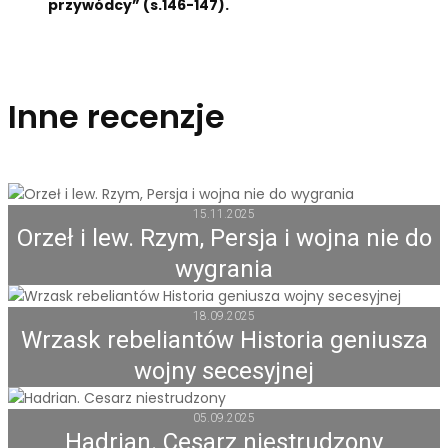
przywódcy” (s.146-147).
Inne recenzje
15.11.2025
Orzeł i lew. Rzym, Persja i wojna nie do
wygrania
18.09.2025
Wrzask rebeliantów Historia geniusza
wojny secesyjnej
05.09.2025
Hadrian. Cesarz niestrudzony