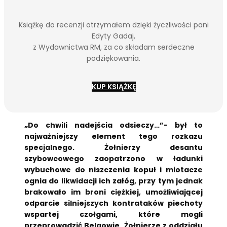
Książkę do recenzji otrzymałem dzięki życzliwości pani
Edyty Gadaj,
z Wydawnictwa RM, za co składam serdeczne
podziękowania.
KUP KSIĄŻKĘ
„Do chwili nadejścia odsieczy…”- był to
najważniejszy element tego rozkazu
specjalnego. Żołnierzy desantu
szybowcowego zaopatrzono w ładunki
wybuchowe do niszczenia kopuł i miotacze
ognia do likwidacji ich załóg, przy tym jednak
brakowało im broni ciężkiej, umożliwiającej
odparcie silniejszych kontrataków piechoty
wspartej czołgami, które mogli
przeprowadzić Belgowie. Żołnierze z oddziału