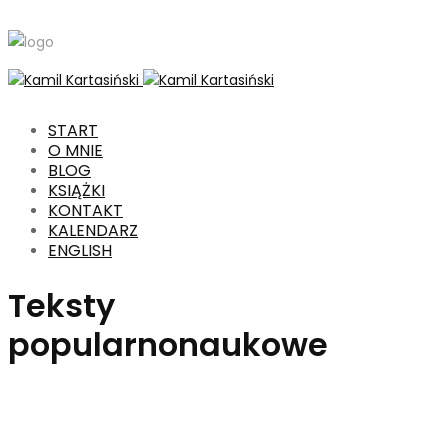
START
O MNIE
BLOG
KSIĄŻKI
KONTAKT
KALENDARZ
ENGLISH
Teksty
popularnonaukowe
Kategorie
Wszystkie
(Publikacje)