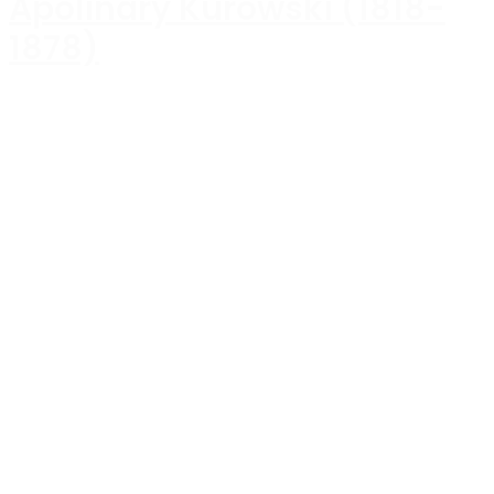
Apolinary Kurowski (1818-
1878)